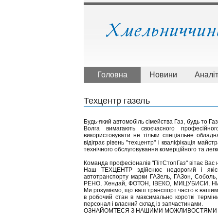
Головна
Новини
Аналі
Техцентр газель
Будь-який автомобіль сімейства Газ, будь то Га
Волга вимагають своєчасного професійног
використовувати не тільки спеціальне обладн
відіграє рівень "техцентр" і кваліфікація майс
технічного обслуговування комерційного та легк
Команда професіоналів "ПітСтопГаз" вітає Вас 
Наш ТЕХЦЕНТР здійснює недорогий і якісн
автотранспорту марки ГАЗель, ГАЗон, Соболь
РЕНО, Хендай, ФОТОН, ІВЕКО, МИЦУБИСИ, НИ
Ми розуміємо, що ваш транспорт часто є вашим
в робочий стан в максимально короткі терміни
персонал і власний склад із запчастинами.
ОЗНАЙОМТЕСЯ З НАШИМИ МОЖЛИВОСТЯМИ І в