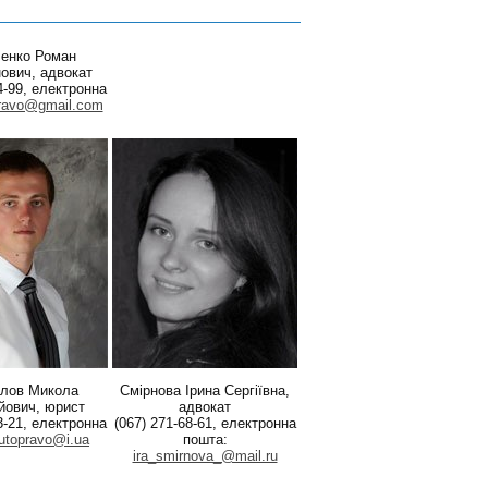
ленко Роман
ович, адвокат
4-99, електронна
ravo@gmail.com
лов Микола
Смірнова Ірина Сергіївна,
йович, юрист
адвокат
3-21, електронна
(067) 271-68-61, електронна
utopravo@i.ua
пошта:
ira_smirnova_@mail.ru