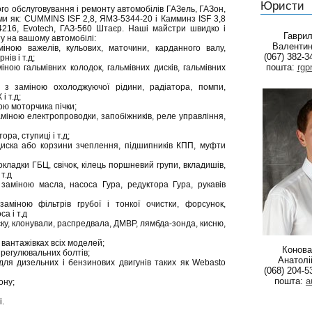
Юристи
го обслуговування і ремонту автомобілів ГАЗель, ГАЗон,
ми як: CUMMINS ISF 2,8, ЯМЗ-5344-20 і Камминз ISF 3,8
216, Evotech, ГАЗ-560 Штаєр. Наші майстри швидко і
Гаври
у на вашому автомобілі:
Валентин
міною важелів, кульових, маточини, карданного валу,
(067) 382-3
ів і т.д;
пошта:
rgp
іною гальмівних колодок, гальмівних дисків, гальмівних
 з заміною охолоджуючої рідини, радіатора, помпи,
і т.д;
ою моторчика пічки;
аміною електропроводки, запобіжників, реле управління,
ора, ступиці і т.д;
диска або корзини зчеплення, підшипників КПП, муфти
кладки ГБЦ, свічок, кілець поршневий групи, вкладишів,
т.д
з заміною масла, насоса Гура, редуктора Гура, рукавів
заміною фільтрів грубої і тонкої очистки, форсунок,
а і т.д
ску, клонували, распредвала, ДМВР, лямбда-зонда, кисню,
а вантажівках всіх моделей;
Конова
 регулювальних болтів;
Анатолі
 для дизельних і бензинових двигунів таких як Webasto
(068) 204-5
пошта:
a
ону;
і.