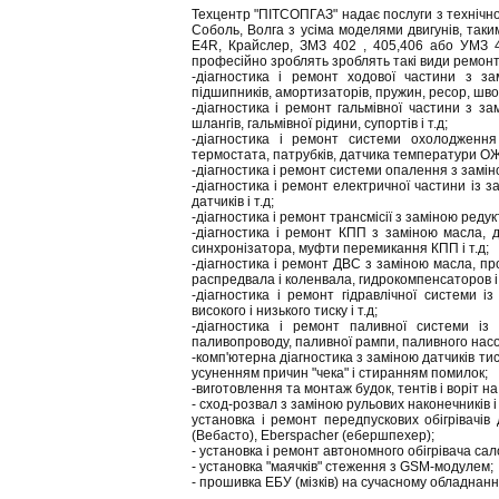
Техцентр "ПІТСОПГАЗ" надає послуги з технічно
Соболь, Волга з усіма моделями двигунів, таки
Е4R, Крайслер, ЗМЗ 402 , 405,406 або УМЗ 4
професійно зроблять зроблять такі види ремонт
-діагностика і ремонт ходової частини з за
підшипників, амортизаторів, пружин, ресор, шворн
-діагностика і ремонт гальмівної частини з зам
шлангів, гальмівної рідини, супортів і т.д;
-діагностика і ремонт системи охолодження
термостата, патрубків, датчика температури ОЖ 
-діагностика і ремонт системи опалення з замін
-діагностика і ремонт електричної частини із з
датчиків і т.д;
-діагностика і ремонт трансмісії з заміною редукт
-діагностика і ремонт КПП з заміною масла, 
синхронізатора, муфти перемикання КПП і т.д;
-діагностика і ремонт ДВС з заміною масла, про
распредвала і коленвала, гидрокомпенсаторов і 
-діагностика і ремонт гідравлічної системи і
високого і низького тиску і т.д;
-діагностика і ремонт паливної системи із 
паливопроводу, паливної рампи, паливного насос
-комп'ютерна діагностика з заміною датчиків ти
усуненням причин "чека" і стиранням помилок;
-виготовлення та монтаж будок, тентів і воріт н
- сход-розвал з заміною рульових наконечників і
установка і ремонт передпускових обігрівачів
(Вебасто), Eberspacher (ебершпехер);
- установка і ремонт автономного обігрівача сал
- установка "маячків" стеження з GSM-модулем;
- прошивка ЕБУ (мізків) на сучасному обладнанн