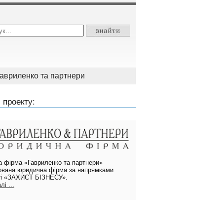
авриленко та партнери
 проекту:
 фірма «Гавриленко та партнери»
зована юридична фірма за напрямками
ті «ЗАХИСТ БІЗНЕСУ».
і ...