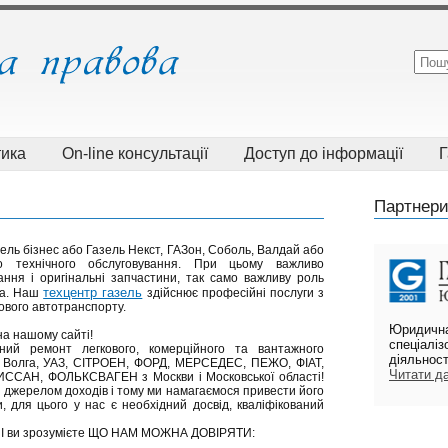
тика
On-line консультації
Доступ до інформації
Г
Партнери
зель бізнес або Газель Некст, ГАЗон, Соболь, Валдай або
о технічного обслуговування. При цьому важливо
ання і оригінальні запчастини, так само важливу роль
техцентр газель
тра. Наш
здійснює професійні послуги з
ового автотранспорту.
Юридична
на нашому сайті!
спеціалі
ий ремонт легкового, комерційного та вантажного
діяльнос
, Волга, УАЗ, СІТРОЕН, ФОРД, МЕРСЕДЕС, ПЕЖО, ФІАТ,
Читати дал
ССАН, ФОЛЬКСВАГЕН з Москви і Московської області!
 джерелом доходів і тому ми намагаємося привести його
, для цього у нас є необхідний досвід, кваліфікований
и зрозумієте ЩО НАМ МОЖНА ДОВІРЯТИ: