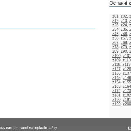
Останні к
z01
,
z02
,
z12
,
z13
,
z23
,
z24
,
z34
,
z35
,
z45
,
z46
,
z56
,
z57
,
z67
,
z68
,
z78
,
z79
,
z89
,
z90
,
z100
,
z101
z109
,
z110
z118
,
z119
z127
,
z128
z136
,
z137
z145
,
z146
z154
,
z155
z163
,
z164
z172
,
z173
z181
,
z182
z190
,
z191
z199
,
z200
ому використанні матеріалів сайту
Г