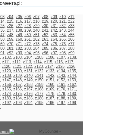
оментарі:
z03
,
z04
,
z05
,
z06
,
z07
,
z08
,
z09
,
z10
,
z11
,
z14
,
z15
,
z16
,
z17
,
z18
,
z19
,
z20
,
z21
,
z22
,
z25
,
z26
,
z27
,
z28
,
z29
,
z30
,
z31
,
z32
,
z33
,
z36
,
z37
,
z38
,
z39
,
z40
,
z41
,
z42
,
z43
,
z44
,
z47
,
z48
,
z49
,
z50
,
z51
,
z52
,
z53
,
z54
,
z55
,
z58
,
z59
,
z60
,
z61
,
z62
,
z63
,
z64
,
z65
,
z66
,
z69
,
z70
,
z71
,
z72
,
z73
,
z74
,
z75
,
z76
,
z77
,
z80
,
z81
,
z82
,
z83
,
z84
,
z85
,
z86
,
z87
,
z88
,
z91
,
z92
,
z93
,
z94
,
z95
,
z96
,
z97
,
z98
,
z99
,
,
z102
,
z103
,
z104
,
z105
,
z106
,
z107
,
z108
,
,
z111
,
z112
,
z113
,
z114
,
z115
,
z116
,
z117
,
,
z120
,
z121
,
z122
,
z123
,
z124
,
z125
,
z126
,
,
z129
,
z130
,
z131
,
z132
,
z133
,
z134
,
z135
,
,
z138
,
z139
,
z140
,
z141
,
z142
,
z143
,
z144
,
,
z147
,
z148
,
z149
,
z150
,
z151
,
z152
,
z153
,
,
z156
,
z157
,
z158
,
z159
,
z160
,
z161
,
z162
,
,
z165
,
z166
,
z167
,
z168
,
z169
,
z170
,
z171
,
,
z174
,
z175
,
z176
,
z177
,
z178
,
z179
,
z180
,
,
z183
,
z184
,
z185
,
z186
,
z187
,
z188
,
z189
,
,
z192
,
z193
,
z194
,
z195
,
z196
,
z197
,
z198
,
,
оловна