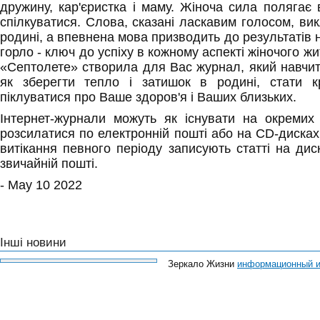
дружину, кар'єристка і маму. Жіноча сила полягає в
спілкуватися. Слова, сказані ласкавим голосом, вик
родині, а впевнена мова призводить до результатів 
горло - ключ до успіху в кожному аспекті жіночого ж
«Септолете» створила для Вас журнал, який навчит
як зберегти тепло і затишок в родині, стати к
піклуватися про Ваше здоров'я і Ваших близьких.
Інтернет-журнали можуть як існувати на окремих 
розсилатися по електронній пошті або на CD-дисках.
витікання певного періоду записують статті на дис
звичайній пошті.
- May 10 2022
Інші новини
Зеркало Жизни
информационный и