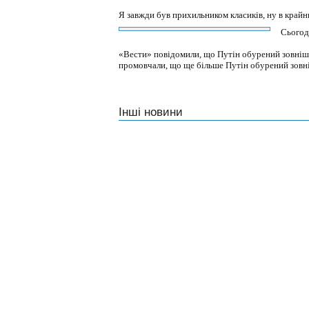
Я завжди був прихильником класиків, ну в крайнь
Сьогод
«Вести» повідомили, що Путін обурений зовніш
промовчали, що ще більше Путін обурений зовн
Інші новини