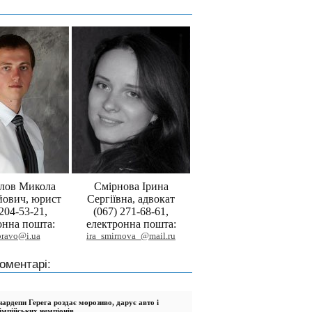
лов Микола
Смірнова Ірина
йович, юрист
Сергіївна, адвокат
 204-53-21,
(067) 271-68-61,
онна пошта:
електронна пошта:
pravo@i.ua
ira_smirnova_@mail.ru
оментарі:
ардепи Герега роздає морозиво, дарує авто і
імпійських чемпіонів