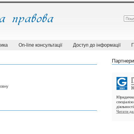
тика
On-line консультації
Доступ до інформації
Г
Партнери
овну
Юридична 
спеціаліз
діяльнос
Читати далі