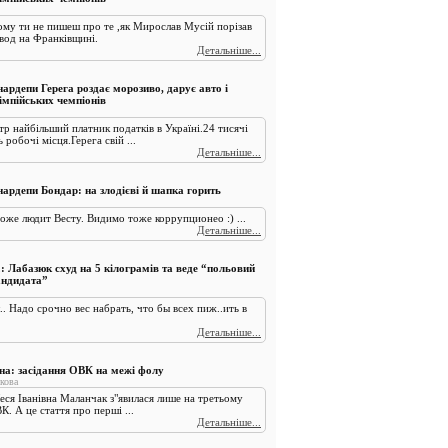
ому ти не пишеш про те ,як Мирослав Мусій порізав
вод на Франківщині.
Детальніше...
ардепи Герега роздає морозиво, дарує авто і
імпійських чемпіонів
р найбільший платник податків в Україні.24 тисячі
робочі місця.Герега свій ...
Детальніше...
нардепи Бондар: на злодієві й шапка горить
оже людит Весту. Видимо тоже коррупционео :) ...
Детальніше...
: Лабазюк схуд на 5 кілограмів та веде “польовий
андидата”
.. Надо срочно вес набрать, что бы всех пиж..ить в
Детальніше...
а: засідання ОВК на межі фолу
кова
Леся Іванівна Маланчак з"явилася лише на третьому
К. А це стаття про перші ...
Детальніше...