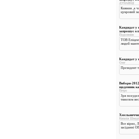
ДУНАЇВЦІ
Киянин ,а ч
цукровий за
Кандидат у н
запрошує ол
Подолянин
ТОВ Епіцент
людей мають 
Кандидат у 
Олег
Президент т
Вибори-2012
щоденник к
Петро
Зря похудел
тяжелом вес
Хмельниччин
Наталія Шмурі
Все вірно, 
засіданні ОВ