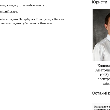
Юристи
ому випадку хрестиків-нуликів ...
нішній жарт:
нім виглядом Петербурга. При цьому «Вести»
ішнім виглядом губернатора Яковлева.
Конова
Анатолі
(068)
електр
auto
Останні к
Кандидат у н
запрошує ол