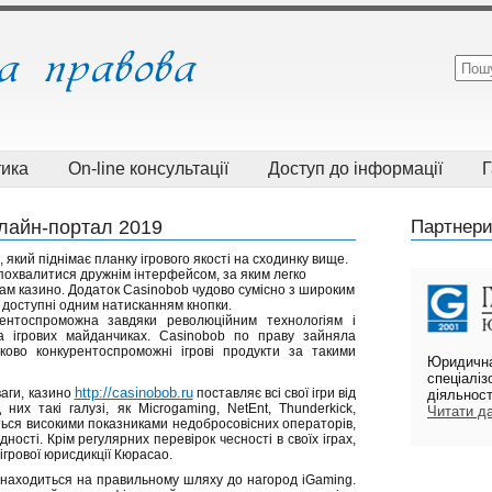
тика
On-line консультації
Доступ до інформації
Г
нлайн-портал 2019
Партнери
який піднімає планку ігрового якості на сходинку вище.
похвалитися дружнім інтерфейсом, за яким легко
нтам казино. Додаток Casinobob чудово сумісно з широким
о доступні одним натисканням кнопки.
рентоспроможна завдяки революційним технологіям і
на ігрових майданчиках. Casinobob по праву зайняла
аково конкурентоспроможні ігрові продукти за такими
Юридична
спеціалі
http://casinobob.ru
ваги, казино
поставляє всі свої ігри від
діяльнос
них такі галузі, як Microgaming, NetEnt, Thunderkick,
Читати дал
ється високими показниками недобросовісних операторів,
ності. Крім регулярних перевірок чесності в своїх іграх,
ігрової юрисдикції Кюрасао.
знаходиться на правильному шляху до нагород iGaming.