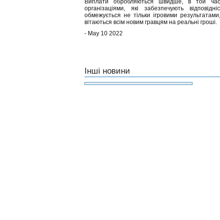
Виплати обробляються швидше, в той час
організаціями, які забезпечують відповідн
обмежується не тільки ігровими результатами
вітаються всім новим гравцям на реальні гроші.
- May 10 2022
Інші новини