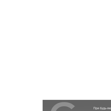
При будь-як