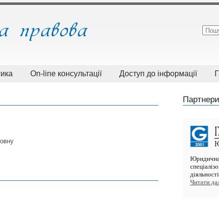
тика
On-line консультації
Доступ до інформації
Г
Партнери
овну
Юридична 
спеціаліз
діяльнос
Читати далі