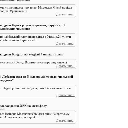
ому ти не пишеш про те ,як Мирослав Мусій порізав
вод на Франківщині.
Детальніше...
ардепи Герега роздає морозиво, дарує авто і
імпійських чемпіонів
р найбільший платник податків в Україні.24 тисячі
робочі місця.Герега свій ...
Детальніше...
нардепи Бондар: на злодієві й шапка горить
оже людит Весту. Видимо тоже коррупционео :) ...
Детальніше...
: Лабазюк схуд на 5 кілограмів та веде “польовий
андидата”
.. Надо срочно вес набрать, что бы всех пиж..ить в
Детальніше...
а: засідання ОВК на межі фолу
кова
Леся Іванівна Маланчак з"явилася лише на третьому
К. А це стаття про перші ...
Детальніше...