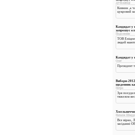
ДУНАЇВЦІ
Киянин ,а ч
цукровий за
Кандидат у н
запрошує ол
Подолянин
ТОВ Епіцент
людей мають 
Кандидат у 
Олег
Президент т
Вибори-2012
щоденник к
Петро
Зря похудел
тяжелом вес
Хмельниччин
Наталія Шмурі
Все вірно, 
засіданні ОВ