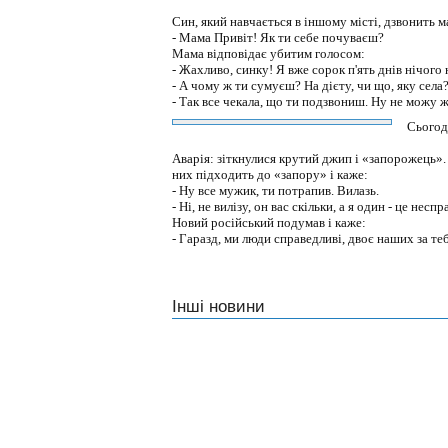
Син, який навчається в іншому місті, дзвонить м
- Мама Привіт! Як ти себе почуваєш?
Мама відповідає убитим голосом:
- Жахливо, синку! Я вже сорок п'ять днів нічого н
- А чому ж ти сумуєш? На дієту, чи що, яку села
- Так все чекала, що ти подзвониш. Ну не можу 
Сьогод
Аварія: зіткнулися крутий джип і «запорожець».
них підходить до «запору» і каже:
- Ну все мужик, ти потрапив. Вилазь.
- Ні, не вилізу, он вас скільки, а я один - це несп
Новий російський подумав і каже:
- Гаразд, ми люди справедливі, двоє наших за те
Інші новини