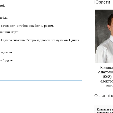
Юристи
амі:
е їла.
?
ж я говорити з тобою з набитим ротом.
нішній жарт:
 З джипа вилазять п'ятеро здоровенних мужиків. Один з
раведливо.
бе будуть.
Конова
Анатолі
(068)
електр
auto
Останні к
Кандидат у н
запрошує ол