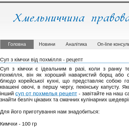
Головна
Новини
Аналітика
On-line консуль
Суп з кімчхи від похмілля - рецепт
Суп з кімчхи є ідеальним в разі, коли з ранку т
похмілля, він як хороший наваристий борщ або с
блюдо корейської кухні, що представляє собою го
квашені овочі, в першу чергу, пекінську капусту. Я
суп от похмелья рецепт
інший
- завітайте на наш с
знайти безліч цікавих та смачних кулінарних шедеврі
Для його приготування нам знадобиться:
Кимчхи - 100 гр