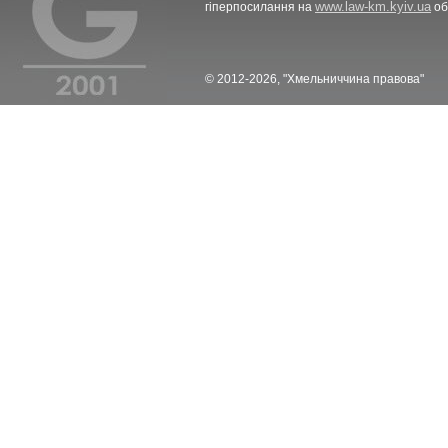
www.law-km.kyiv.ua
гіперпосилання на
об
© 2012-2026, "Хмельниччина правова"