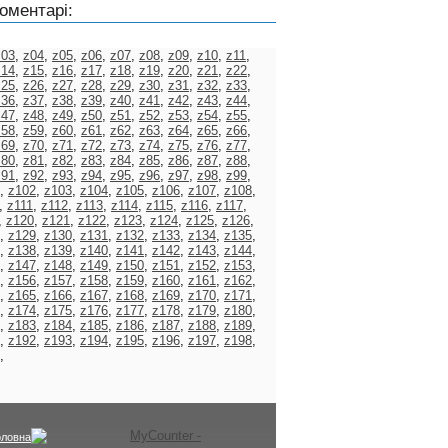
оментарі:
z03
,
z04
,
z05
,
z06
,
z07
,
z08
,
z09
,
z10
,
z11
,
z14
,
z15
,
z16
,
z17
,
z18
,
z19
,
z20
,
z21
,
z22
,
z25
,
z26
,
z27
,
z28
,
z29
,
z30
,
z31
,
z32
,
z33
,
z36
,
z37
,
z38
,
z39
,
z40
,
z41
,
z42
,
z43
,
z44
,
z47
,
z48
,
z49
,
z50
,
z51
,
z52
,
z53
,
z54
,
z55
,
z58
,
z59
,
z60
,
z61
,
z62
,
z63
,
z64
,
z65
,
z66
,
z69
,
z70
,
z71
,
z72
,
z73
,
z74
,
z75
,
z76
,
z77
,
z80
,
z81
,
z82
,
z83
,
z84
,
z85
,
z86
,
z87
,
z88
,
z91
,
z92
,
z93
,
z94
,
z95
,
z96
,
z97
,
z98
,
z99
,
,
z102
,
z103
,
z104
,
z105
,
z106
,
z107
,
z108
,
,
z111
,
z112
,
z113
,
z114
,
z115
,
z116
,
z117
,
,
z120
,
z121
,
z122
,
z123
,
z124
,
z125
,
z126
,
,
z129
,
z130
,
z131
,
z132
,
z133
,
z134
,
z135
,
,
z138
,
z139
,
z140
,
z141
,
z142
,
z143
,
z144
,
,
z147
,
z148
,
z149
,
z150
,
z151
,
z152
,
z153
,
,
z156
,
z157
,
z158
,
z159
,
z160
,
z161
,
z162
,
,
z165
,
z166
,
z167
,
z168
,
z169
,
z170
,
z171
,
,
z174
,
z175
,
z176
,
z177
,
z178
,
z179
,
z180
,
,
z183
,
z184
,
z185
,
z186
,
z187
,
z188
,
z189
,
,
z192
,
z193
,
z194
,
z195
,
z196
,
z197
,
z198
,
,
оловна