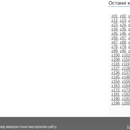
Останні к
z01
,
z02
,
z12
,
z13
,
z23
,
z24
,
z34
,
z35
,
z45
,
z46
,
z56
,
z57
,
z67
,
z68
,
z78
,
z79
,
z89
,
z90
,
z100
,
z101
z109
,
z110
z118
,
z119
z127
,
z128
z136
,
z137
z145
,
z146
z154
,
z155
z163
,
z164
z172
,
z173
z181
,
z182
z190
,
z191
z199
,
z200
ому використанні матеріалів сайту
Г