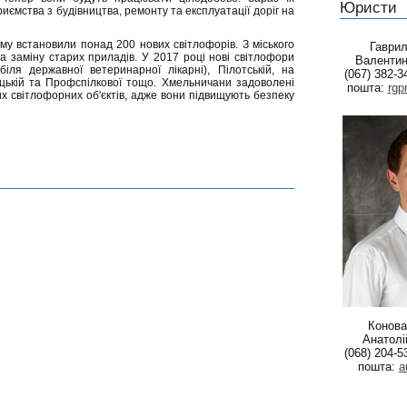
Юристи
ємства з будівництва, ремонту та експлуатації доріг на
у встановили понад 200 нових світлофорів. З міського
Гаври
 заміну старих приладів. У 2017 році нові світлофори
Валентин
іля державної ветеринарної лікарні), Пілотській, на
(067) 382-3
ицькій та Профспілкової тощо. Хмельничани задоволені
пошта:
rgp
их світлофорних об'єктів, адже вони підвищують безпеку
Конова
Анатолі
(068) 204-5
пошта:
a