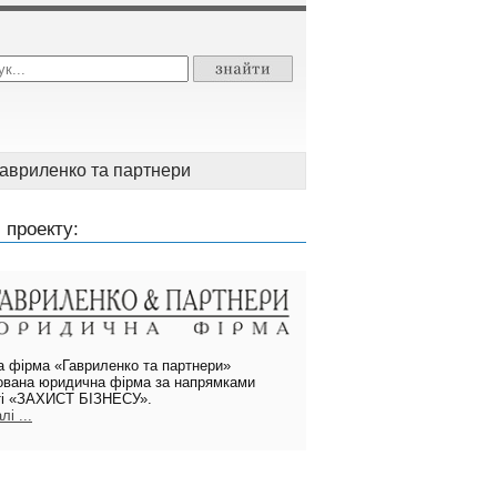
авриленко та партнери
 проекту:
 фірма «Гавриленко та партнери»
зована юридична фірма за напрямками
ті «ЗАХИСТ БІЗНЕСУ».
і ...