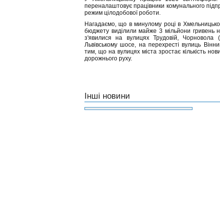
переналаштовує працівники комунального підпри
режим цілодобової роботи.
Нагадаємо, що в минулому році в Хмельницьком
бюджету виділили майже 3 мільйони гривень на
з'явилися на вулицях Трудовій, Чорновола (б
Львівському шосе, на перехресті вулиць Вінн
тим, що на вулицях міста зростає кількість нов
дорожнього руху.
Інші новини