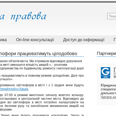
тика
On-line консультації
Доступ до інформації
Г
ітлофори працюватимуть цілодобово
Партнери
них об'єктів міста. Ми отримали відповідне доручення
а меті зменшити кількість аварій », - розповів
дприємства по будівництву, ремонту і експлуатації доріг
и працюватимуть в повному режимі цілодобово. Далі про
утнього».
оювання світлофорів в місті і з 1 грудня вони будуть
Юридична
khmelnytskyi-future
.
спеціалі
діяльнос
о 07:00 в режимі миготіння сигналу жовтого кольору.
Читати дал
зташовані в центральній частині міста. Відповідно до
удня всі світлофори в місті потрібно налаштувати на
ня безпеки руху та запобігання виникненню аварій на
офорами.
 Тепер вони будуть працювати цілодобово. Зараз їх