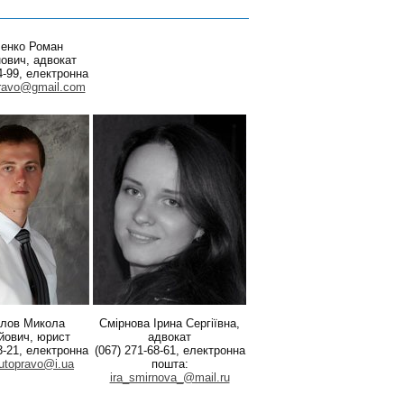
ленко Роман
ович, адвокат
4-99, електронна
ravo@gmail.com
лов Микола
Смірнова Ірина Сергіївна,
йович, юрист
адвокат
3-21, електронна
(067) 271-68-61, електронна
utopravo@i.ua
пошта:
ira_smirnova_@mail.ru