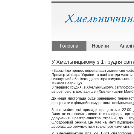
Головна
Новини
Аналі
У Хмельницькому з 1 грудня св
«Зараз йде процес переналаштування світлофор
Прем'єр-міністра України та дані заходи мають н
виконуючий обов'язки директора комунального пі
Микола Ваврищук.
З першого грудня, в Хмельницькому, світлофор
це розповість докладніше «Хмельницький Майб
До кінця листопада буде завершено перенастр
працювати в цілодобовому режимі, повідомляє
Зараз майже всі прилади працюють з 22:00 д
Виняток становлять лише ті світлофори, що ро
доручення Прем'єр-міністра України, до 1 гр
цілодобовий режим. Це має на меті підвищен
дорогах, що регулюються транспортними світл
У Хмельницькому працює 1320 світлофорів.