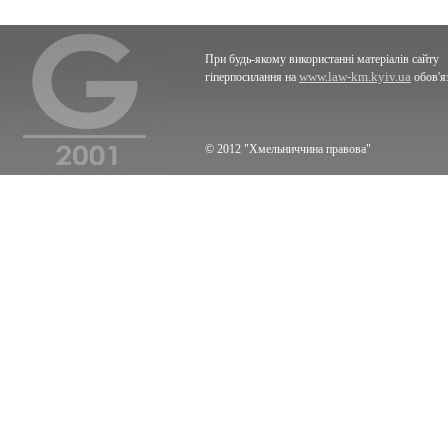
При будь-якому використанні матеріалів сайту
www.law-km.kyiv.ua
гіперпосилання на
обов'я
© 2012 "Хмельниччина правова"