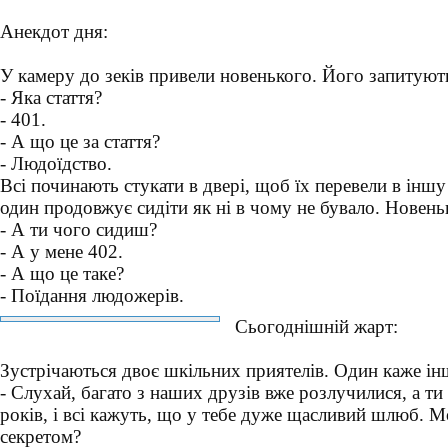
Анекдот дня:
У камеру до зеків привели новенького. Його запитуют
- Яка стаття?
- 401.
- А що це за стаття?
- Людоїдство.
Всі починають стукати в двері, щоб їх перевели в іншу
один продовжує сидіти як ні в чому не бувало. Новень
- А ти чого сидиш?
- А у мене 402.
- А що це таке?
- Поїдання людожерів.
Сьогоднішній жарт:
Зустрічаються двоє шкільних приятелів. Один каже і
- Слухай, багато з наших друзів вже розлучилися, а т
років, і всі кажуть, що у тебе дуже щасливий шлюб. 
секретом?