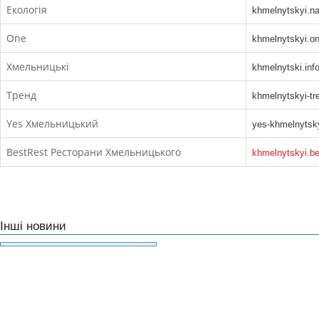
Екологія
khmelnytskyi.n
One
khmelnytskyi.o
Хмельницькі
khmelnytski.inf
Тренд
khmelnytskyi-tr
Yes Хмельницький
yes-khmelnytsk
BestRest Ресторани Хмельницького
khmelnytskyi.be
Інші новини