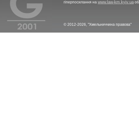
www.law-km.kyiv.ua
гіперпосилання на
об
© 2012-2026, "Хмельниччина правова"