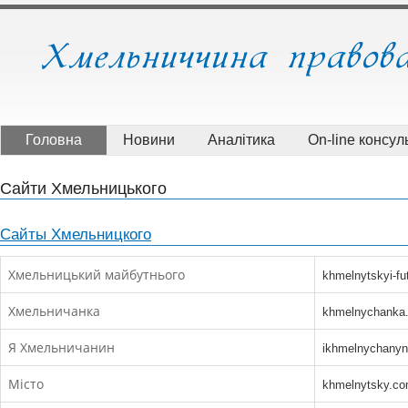
Головна
Новини
Аналітика
On-line консуль
Сайти Хмельницького
Сайты Хмельницкого
Хмельницький майбутнього
khmelnytskyi-fu
Хмельничанка
khmelnychanka.
Я Хмельничанин
ikhmelnychany
Місто
khmelnytsky.co