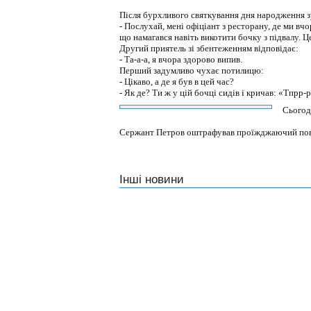
Після бурхливого святкування дня народження з
- Послухай, мені офіціант з ресторану, де ми вчо
що намагався навіть викотити бочку з підвалу. Ц
Другий приятель зі збентеженням відповідає:
- Та-а-а, я вчора здорово випив.
Перший задумливо чухає потилицю:
- Цікаво, а де я був в цей час?
- Як де? Ти ж у цій бочці сидів і кричав: «Тпрр-рр
Сьогод
Сержант Петров оштрафував проїжджаючий повз ка
Інші новини