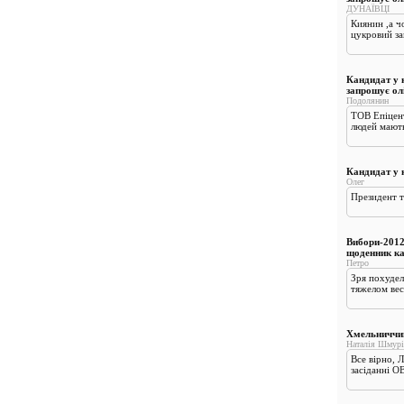
ДУНАЇВЦІ
Киянин ,а ч
цукровий за
Кандидат у н
запрошує ол
Подолянин
ТОВ Епіцент
людей мають 
Кандидат у 
Олег
Президент т
Вибори-2012
щоденник к
Петро
Зря похудел
тяжелом вес
Хмельниччин
Наталія Шмурі
Все вірно, 
засіданні ОВ