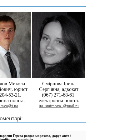
лов Микола
Смірнова Ірина
йович, юрист
Сергіївна, адвокат
 204-53-21,
(067) 271-68-61,
онна пошта:
електронна пошта:
pravo@i.ua
ira_smirnova_@mail.ru
оментарі:
ардепи Герега роздає морозиво, дарує авто і
імпійських чемпіонів