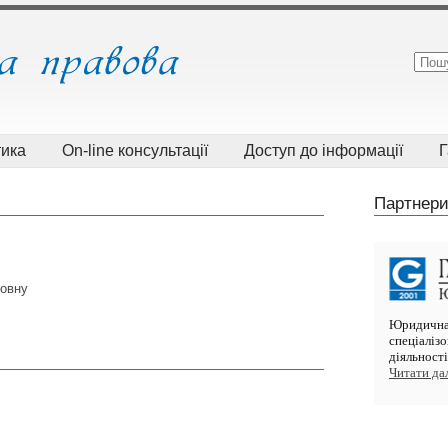
тика
On-line консультації
Доступ до інформації
Г
Партнери
овну
Юридична 
спеціаліз
діяльнос
Читати далі