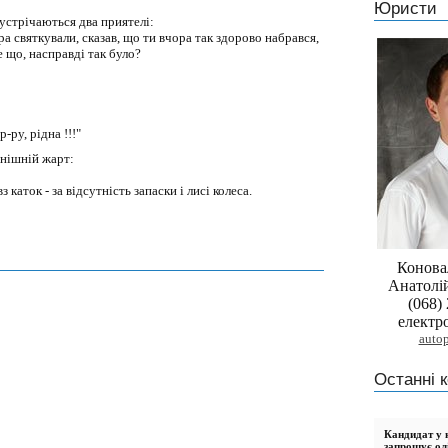
Юристи
устрічаються два приятелі:
ра святкували, сказав, що ти вчора так здорово набрався,
е що, насправді так було?
-ру, рідна !!!"
нішній жарт:
ток - за відсутність запаски і лисі колеса.
Конова
Анатолі
(068)
електр
auto
Останні к
Кандидат у н
запрошує ол