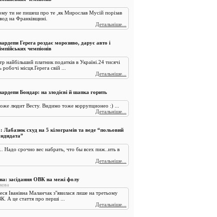
ому ти не пишеш про те ,як Мирослав Мусій порізав
вод на Франківщині.
Детальніше...
ардепи Герега роздає морозиво, дарує авто і
імпійських чемпіонів
р найбільший платник податків в Україні.24 тисячі
робочі місця.Герега свій ...
Детальніше...
нардепи Бондар: на злодієві й шапка горить
оже людит Весту. Видимо тоже коррупционео :) ...
Детальніше...
: Лабазюк схуд на 5 кілограмів та веде “польовий
андидата”
.. Надо срочно вес набрать, что бы всех пиж..ить в
Детальніше...
а: засідання ОВК на межі фолу
кова
Леся Іванівна Маланчак з"явилася лише на третьому
К. А це стаття про перші ...
Детальніше...