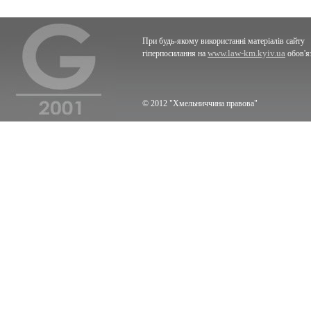
При будь-якому використанні матеріалів сайту
www.law-km.kyiv.ua
гіперпосилання на
обов'я
© 2012 "Хмельниччина правова"