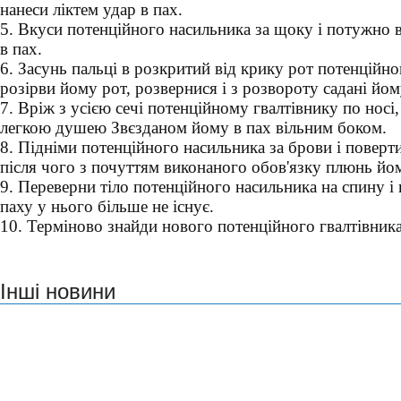
нанеси ліктем удар в пах.
5. Вкуси потенційного насильника за щоку і потужно 
в пах.
6. Засунь пальці в розкритий від крику рот потенційно
розірви йому рот, розвернися і з розвороту садані йом
7. Вріж з усією сечі потенційному гвалтівнику по носі,
легкою душею Звєзданом йому в пах вільним боком.
8. Підніми потенційного насильника за брови і поверт
після чого з почуттям виконаного обов'язку плюнь йом
9. Переверни тіло потенційного насильника на спину і
паху у нього більше не існує.
10. Терміново знайди нового потенційного гвалтівника
Інші новини