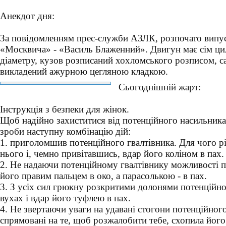
Анекдот дня:
За повідомленням прес-служби АЗЛК, розпочато випус
«Москвича» - «Василь Блаженний». Двигун має сім цил
діаметру, кузов розписаний хохломського розписом, с
викладений ажурною цегляною кладкою.
Сьогоднішній жарт:
Інструкція з безпеки для жінок.
Щоб надійно захиститися від потенційного насильника
зроби наступну комбінацію дій:
1. приголомшив потенційного гвалтівника. Для чого р
нього і, чемно привітавшись, вдар його коліном в пах.
2. Не надаючи потенційному гвалтівнику можливості п
його правим пальцем в око, а парасолькою - в пах.
3. З усіх сил грюкну розкритими долонями потенційно
вухах і вдар його туфлею в пах.
4. Не звертаючи уваги на удавані стогони потенційног
спрямовані на те, щоб розжалобити тебе, схопила його 