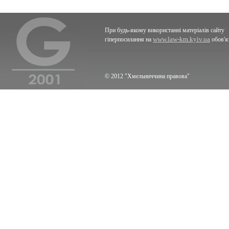
При будь-якому використанні матеріалів сайту
www.law-km.kyiv.ua
гіперпосилання на
обов'я
© 2012 "Хмельниччина правова"