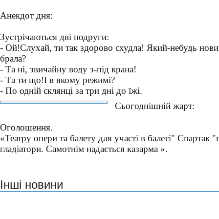
Анекдот дня:
Зустрічаються дві подруги:
- Ой!Слухай, ти так здорово схудла! Який-небудь нов
брала?
- Та ні, звичайну воду з-під крана!
- Та ти що!І в якому режимі?
- По одній склянці за три дні до їжі.
Сьогоднішній жарт:
Оголошення.
«Театру опери та балету для участі в балеті" Спартак "
гладіатори. Самотнім надається казарма ».
Інші новини