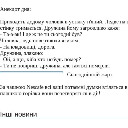
Анекдот дня:
Приходить додому чоловік в устілку п'яний. Ледве на н
стінку тримається. Дружина йому загрозливо каже:
- Та-а-ак! І де ж це ти сьогодні був?
Чоловік, ледь повертаючи язиком:
- На кладовищі, дорога.
Дружина, злякано:
- Ой, а що, хіба хто-небудь помер?
- Ти не повіриш, дружина, але там всі померли.
Сьогоднішній жарт:
За чашкою Nescafe всі ваші потаємні думки втіляться в
пляшкою горілки вони перетворяться в дії!
Інші новини