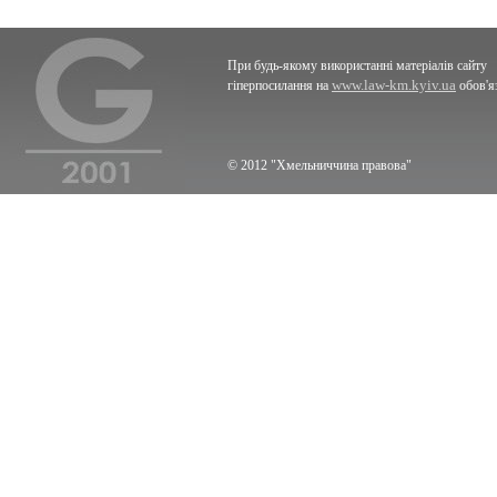
При будь-якому використанні матеріалів сайту
www.law-km.kyiv.ua
гіперпосилання на
обов'я
© 2012 "Хмельниччина правова"